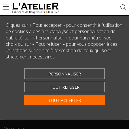
Demande de devis
Cliquez sur « Tout accepter » pour consentir à l'utilisation
de cookies à des fins d’analyse et personnalisation de
publicité, sur « Personnaliser » pour paramétrer vos
Nous vous remercions de l'intérêt que vous portez à notre
choix ou sur « Tout refuser » pour vous opposer à ces
société. En complétant le formulaire suivant, vous nous
utilisations sur ce site à l’exception de ceux qui sont
permettrez de répondre plus efficacement à votre
strictement nécessaires.
demande.
Merci de bien vouloir tenir compte que nous nous situons
en
LANGUEDOC-ROUSSILLON
PERSONNALISER
Votre e-mail
*
TOUT REFUSER
TOUT ACCEPTER
Votre nom
Votre ville