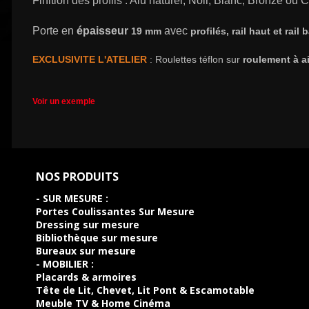
Finition des profils : Alu naturel, Noir, Blanc, Bronze o
Porte en
épaisseur
avec
19 mm
profilés, rail haut et rai
EXCLUSIVITE L'ATELIER
: Roulettes téflon sur
roulement à ai
Voir un exemple
NOS PRODUITS
- SUR MESURE :
Portes Coulissantes Sur Mesure
Dressing sur mesure
Bibliothèque sur mesure
Bureaux sur mesure
- MOBILIER :
Placards & armoires
Tête de Lit, Chevet, Lit Pont & Escamotable
Meuble TV & Home Cinéma