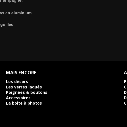
u Champagne.
l bas en aluminium
guilles
MAIS ENCORE
A
Les décors
P
Les verres laqués
C
Poignées & boutons
D
Accessoires
D
La boîte à photos
C